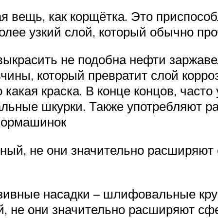
я вещь, как корщётка. Это приспосо
лее узкий слой, который обычно проч
ыкрасить не подобна нефти заржавел
чины, который превратит слой корро
о какая краска. В конце концов, час
ьные шкурки. Также употребляют ра
бормашинок
ный, не они значительно расширяют
зивные насадки – шлифовальные круг
, не они значительно расширяют сф