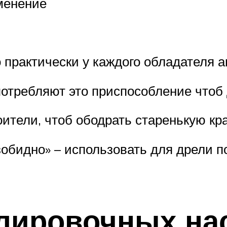
менение
 практически у каждого обладателя 
потребляют это приспособление чтоб
ители, чтоб ободрать старенькую кра
езобидно» – использовать для дрели п
лировочных на