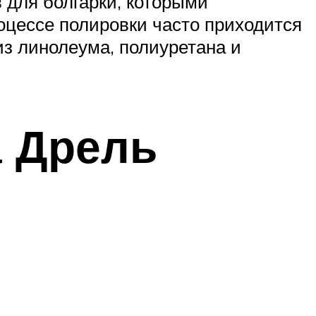
 для болгарки, которыми
оцессе полировки часто приходится
из линолеума, полиуретана и
а Дрель