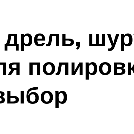
 дрель, шур
ля полиров
 выбор