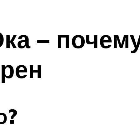
ка – почему
ярен
о?