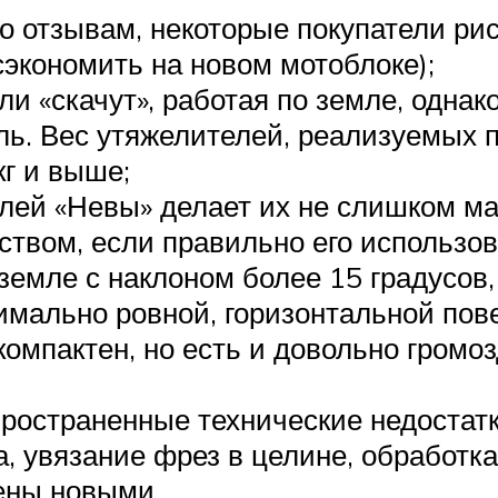
но отзывам, некоторые покупатели ри
экономить на новом мотоблоке);
ли «скачут», работая по земле, одна
ль. Вес утяжелителей, реализуемых 
кг и выше;
лей «Невы» делает их не слишком м
ством, если правильно его использов
земле с наклоном более 15 градусов,
имально ровной, горизонтальной пов
компактен, но есть и довольно громо
ространенные технические недостат
, увязание фрез в целине, обработка
ены новыми.