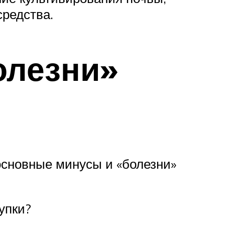
средства.
олезни»
основные минусы и «болезни»
упки?