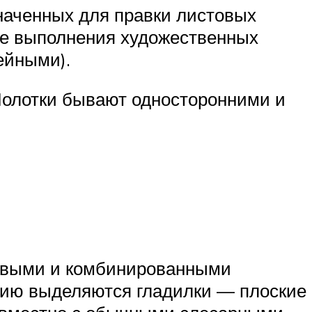
наченных для правки листовых
же выполнения художественных
ейными).
Молотки бывают односторонними и
ковыми и комбинированными
рию выделяются гладилки — плоские