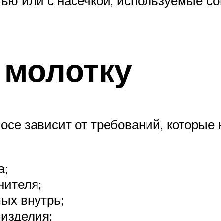
стью или с насечкой, используемые 
 молотку
мосе зависит от требований, которые
а;
нителя;
ых внутрь;
изделия;