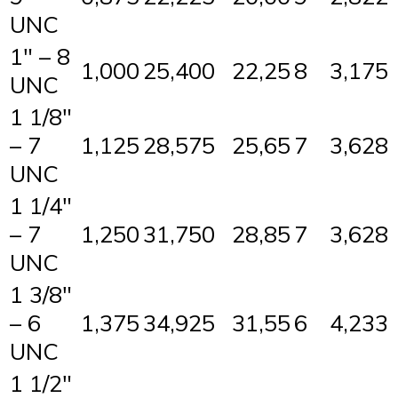
UNC
1″ – 8
1,000
25,400
22,25
8
3,175
UNC
1 1/8″
– 7
1,125
28,575
25,65
7
3,628
UNC
1 1/4″
– 7
1,250
31,750
28,85
7
3,628
UNC
1 3/8″
– 6
1,375
34,925
31,55
6
4,233
UNC
1 1/2″