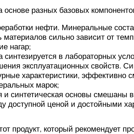
 основе разных базовых компоненто
реработки нефти. Минеральные соста
ь материалов сильно зависит от темп
е нагар;
а синтезируется в лабораторных усло
шения эксплуатационных свойств. С
урные характеристики, эффективно 
неральных марок;
я и синтетическая основы смешаны в
ду доступной ценой и достойными ха
 тот продукт, который рекомендует п