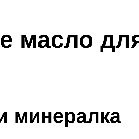
е масло дл
и минералка