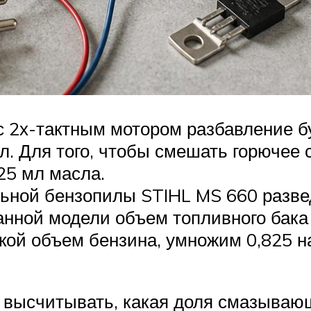
 2х-тактным мотором разбавление бу
 л. Для того, чтобы смешать горючее 
,25 мл масла.
ной бензопилы STIHL MS 660 разве
анной модели объем топливного бака 
акой объем бензина, умножим 0,825 на
ся высчитывать, какая доля смазываю