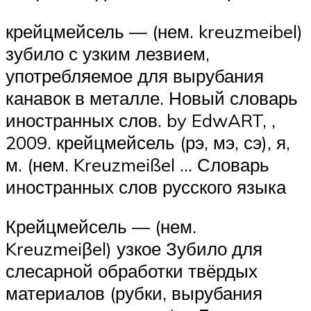
крейцмейсель — (нем. kreuzmeibel)
зубило с узким лезвием,
употребляемое для вырубания
канавок в металле. Новый словарь
иностранных слов. by EdwART, ,
2009. крейцмейсель (рэ, мэ, сэ), я,
м. (нем. Kreuzmeißel … Словарь
иностранных слов русского языка
Крейцмейсель — (нем.
Kreuzmeiβel) узкое Зубило для
слесарной обработки твёрдых
материалов (рубки, вырубания