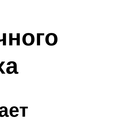
чного
ха
ает