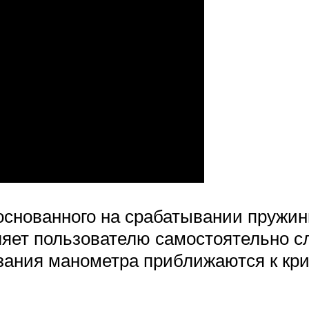
основанного на срабатывании пружины
оляет пользователю самостоятельно 
азания манометра приближаются к кр