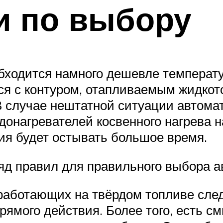
и по выбору
ходится намного дешевле температ
ся с контуром, отапливаемым жидко
 случае нештатной ситуации автомат
донагревателей косвенного нагрева н
ия будет остывать большое время.
д правил для правильного выбора а
работающих на твёрдом топливе след
ямого действия. Более того, есть см