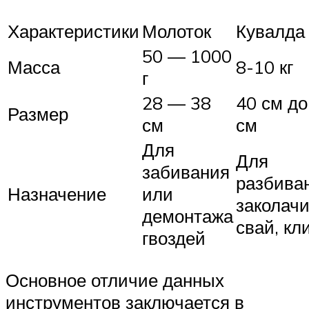
Характеристики
Молоток
Кувалда
50 — 1000
Масса
8-10 кг
г
28 — 38
40 см до
Размер
см
см
Для
Для
забивания
разбива
Назначение
или
заколач
демонтажа
свай, кл
гвоздей
Основное отличие данных
инструментов заключается в