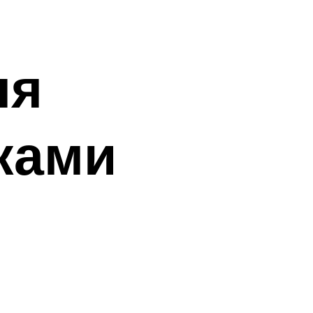
ля
ками