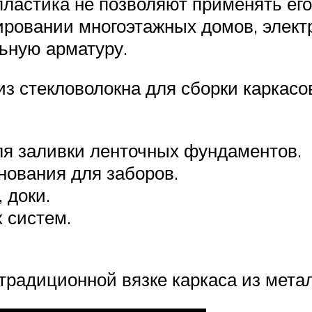
пластика не позволяют применять ег
ировании многоэтажных домов, элек
льную арматуру.
з стекловолокна для сборки каркас
ля заливки ленточных фундаментов.
нования для заборов.
 доки.
 систем.
традиционной вязке каркаса из метал