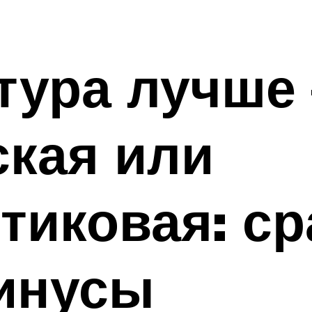
тура лучше 
кая или
тиковая: ср
инусы