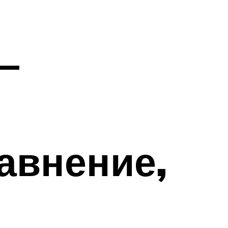
–
авнение,