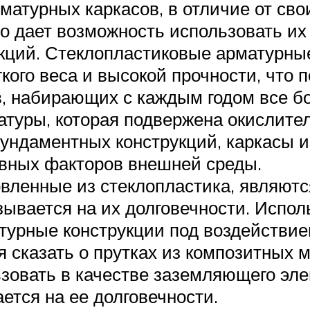
атурных каркасов, в отличие от сво
то дает возможность использовать и
кций. Стеклопластиковые арматурны
ого веса и высокой прочности, что п
в, набирающих с каждым годом все б
атуры, которая подвержена окислите
ундаментных конструкций, каркасы и
ивных факторов внешней среды.
овленные из стеклопластика, являютс
азывается на их долговечности. Испо
урные конструкции под воздействием
я сказать о прутках из композитных 
ьзовать в качестве заземляющего эле
тся на ее долговечности.