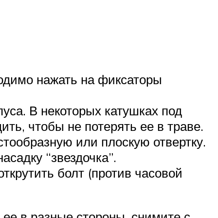
одимо нажать на фиксаторы
уса. В некоторых катушках под
ть, чтобы не потерять ее в траве.
стообразную или плоскую отвертку.
асадку “звездочка”.
открутить болт (против часовой
 ее в разные стороны, снимите с