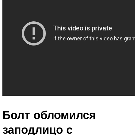
Болт обломился
заподлицо с