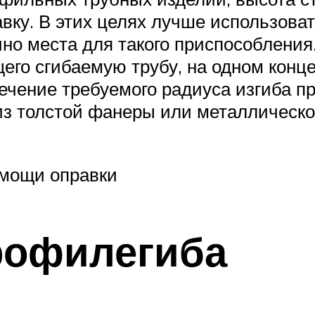
ку. В этих целях лучше использоват
чно места для такого приспособлени
го сгибаемую трубу, на одном конц
ечение требуемого радиуса изгиба 
из толстой фанеры или металлическог
омощи оправки
рофилегиба