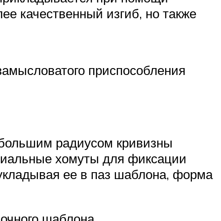
ее качественный изгиб, но также
незамысловатого приспособления
 большим радиусом кривизны
циальные хомуты для фиксации
 укладывая ее в паз шаблона, форма
бочного шаблона