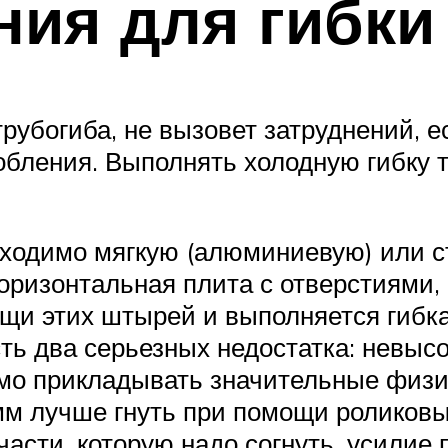
ия для гибки
з трубогиба, не вызовет затруднений,
обления. Выполнять холодную гибку
еобходимо мягкую (алюминиевую) или 
горизонтальная плита с отверстиями,
щи этих штырей и выполняется гибк
ть два серьезных недостатка: невысок
имо прикладывать значительные физи
мм лучше гнуть при помощи роликовы
е части, которую надо согнуть, усили