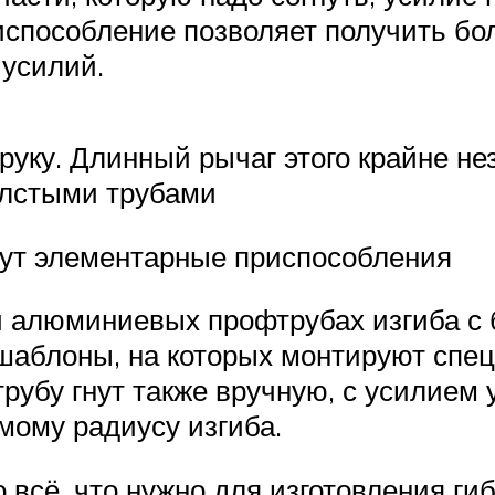
испособление позволяет получить бол
 усилий.
 руку. Длинный рычаг этого крайне 
олстыми трубами
гут элементарные приспособления
и алюминиевых профтрубах изгиба с
шаблоны, на которых монтируют спе
рубу гнут также вручную, с усилием
емому радиусу изгиба.
 всё, что нужно для изготовления ги