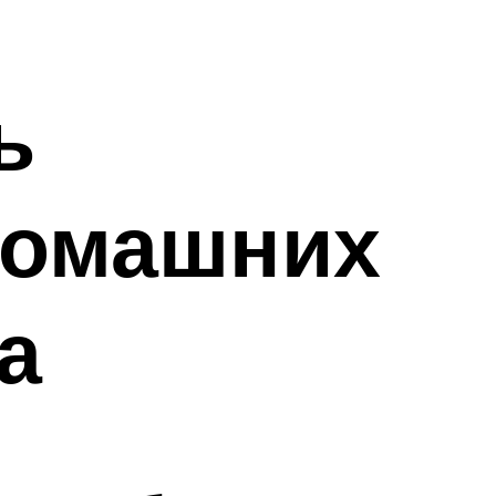
ь
домашних
а