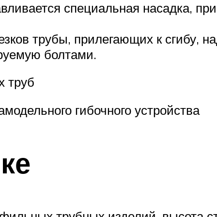
авливается специальная насадка, при
езков трубы, прилегающих к сгибу, н
руемую болтами.
х труб
амодельного гибочного устройства
вке
фильных трубных изделий, высота ст