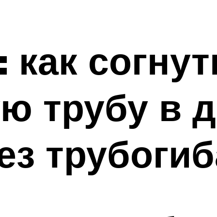
 как согнут
ю трубу в 
ез трубогиб