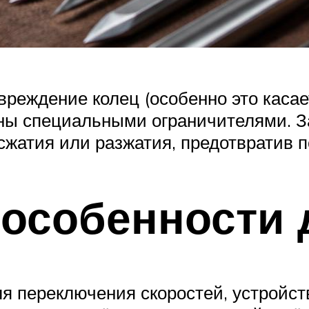
реждение колец (особенно это касае
ны специальными ограничителями. З
жатия или разжатия, предотвратив 
особенности 
ля переключения скоростей, устройст