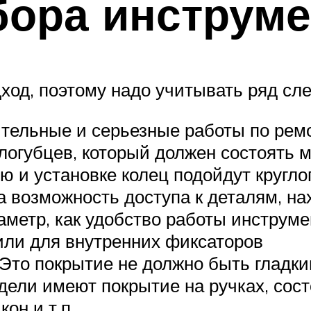
бора инструме
ход, поэтому надо учитывать ряд с
тельные и серьезные работы по ремо
глогубцев, который должен состоять 
ю и установке колец подойдут кругл
на возможность доступа к деталям, н
раметр, как удобство работы инструм
или для внутренних фиксаторов
 Это покрытие не должно быть гладк
одели имеют покрытие на ручках, сос
он и т.п.