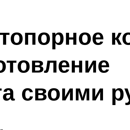
стопорное 
отовление
а своими р