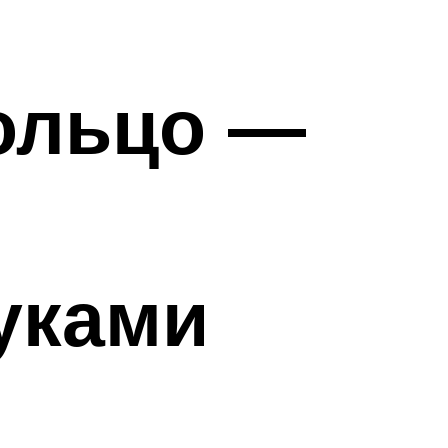
кольцо —
уками