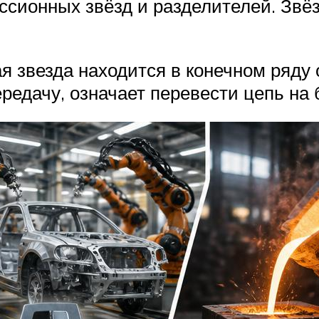
ссионных звёзд и разделителей. Звё
 звезда находится в конечном ряду о
ередачу, означает перевести цепь на