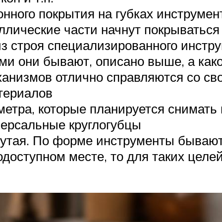
нного покрытия на губках инструмен
аллические части начнут покрываться
из строя специализированного инстр
ми они бывают, описано выше, а как
ханизмов отлично справляются со св
териалов
етра, которые планируется снимать 
версальные круглогубцы
утая. По форме инструменты бывают
одоступном месте, то для таких целе