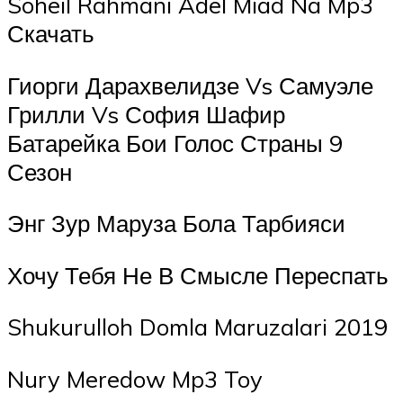
Soheil Rahmani Adel Miad Na Mp3
Скачать
Гиорги Дарахвелидзе Vs Самуэле
Грилли Vs София Шафир
Батарейка Бои Голос Страны 9
Сезон
Энг Зур Маруза Бола Тарбияси
Хочу Тебя Не В Смысле Переспать
Shukurulloh Domla Maruzalari 2019
Nury Meredow Mp3 Toy