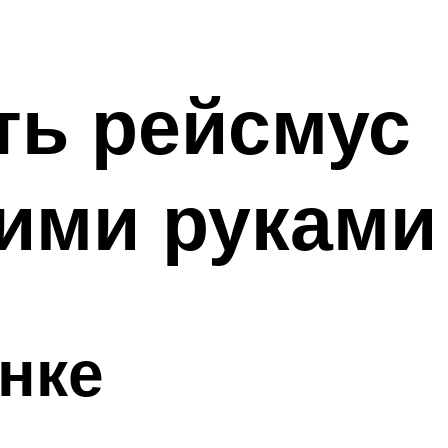
ть рейсмус
оими руками
нке