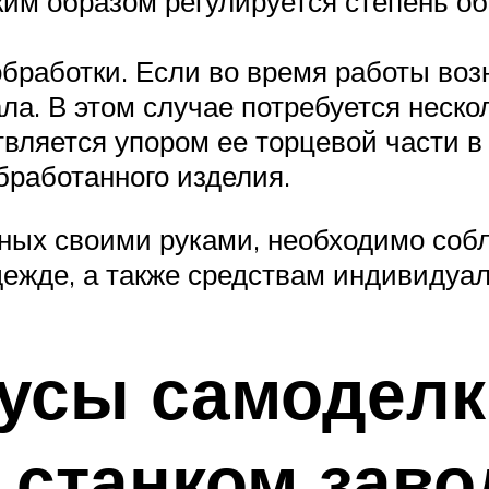
аким образом регулируется степень о
 обработки. Если во время работы в
а. В этом случае потребуется неско
твляется упором ее торцевой части в
бработанного изделия.
нных своими руками, необходимо соб
дежде, а также средствам индивидуа
усы самоделк
 станком заво