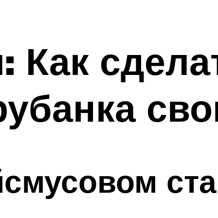
: Как сдела
рубанка св
йсмусовом ста