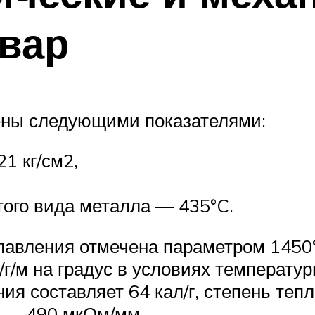
овар
ены следующими показателями:
1 кг/см2,
того вида металла — 435°C.
лавления отмечена параметром 1450
г/м на градус в условиях температуры
ия составляет 64 кал/г, степень тепл
о — 490 мкОм/мм.