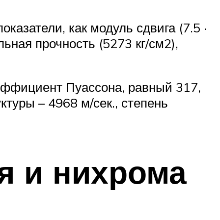
казатели, как модуль сдвига (7.5 ·
льная прочность (5273 кг/см2),
оэффициент Пуассона, равный 317,
туры – 4968 м/сек., степень
я и нихрома