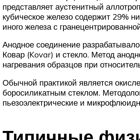
представляет аустенитный аллотроп
кубическое железо содержит 29% ник
иного железа с гранецентрированно
Анодное соединение разрабатывалос
Ковар (Kovar) и стекло. Метод анод
нагревания образцов при относител
Обычной практикой является окисле
боросиликатным стеклом. Методолог
пьезоэлектрические и микрофлюидн
Типичные физи