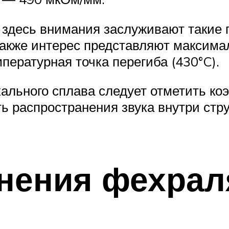
 здесь внимания заслуживают такие по
 Также интерес представляют максима
мпературная точка перегиба (430°C).
кального сплава следует отметить к
ь распространения звука внутри струк
нения фехрал