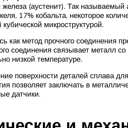
 железа (аустенит). Так называемый
еля, 17% кобальта, некоторое количе
й кубической микроструктурой.
ь как метод прочного соединения пр
ного соединения связывает металл с
ьно низкой температуре.
ние поверхности деталей сплава дл
ия позволяет заключать в металлич
ые датчики.
ческие и меха