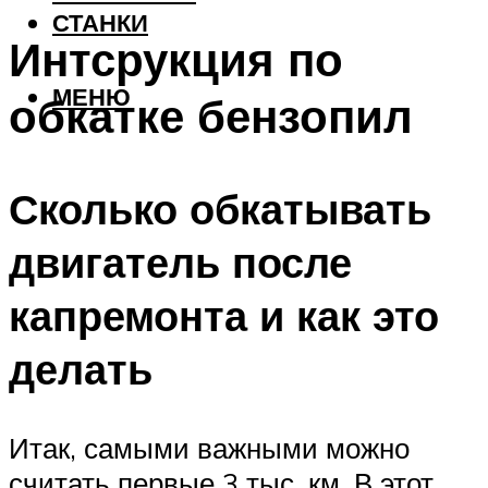
СТАНКИ
Интсрукция по
МЕНЮ
обкатке бензопил
Сколько обкатывать
двигатель после
капремонта и как это
делать
Итак, самыми важными можно
считать первые 3 тыс. км. В этот