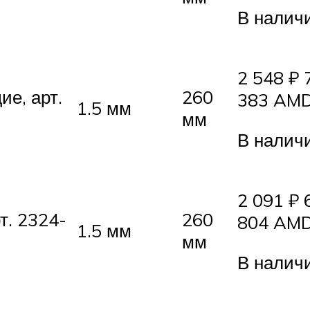
В налич
2 548 ₽ 
е, арт.
260
383 AMD
1.5 мм
мм
В налич
2 091 ₽ 
т. 2324-
260
804 AMD
1.5 мм
мм
В налич