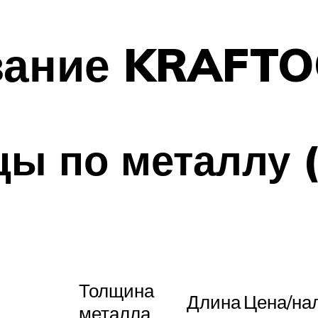
вание KRAFT
ы по металлу (
Толщина
Длина
Цена/на
металла