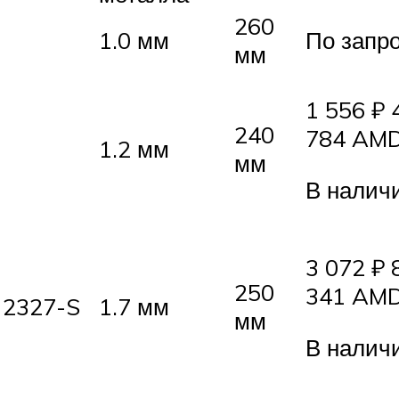
260
1.0 мм
По запр
мм
1 556 ₽ 
240
784 AMD
1.2 мм
мм
В налич
3 072 ₽ 
250
341 AMD
 2327-S
1.7 мм
мм
В налич