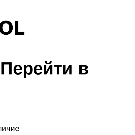
OOL
Перейти в
личие