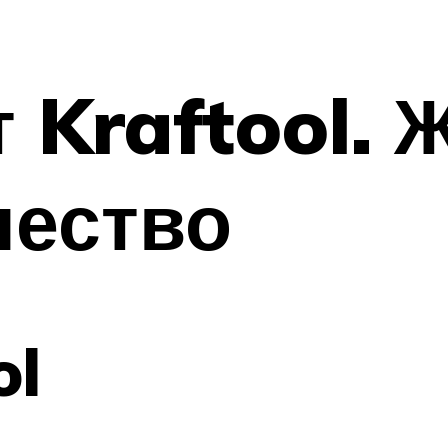
 Kraftool. 
чество
ol