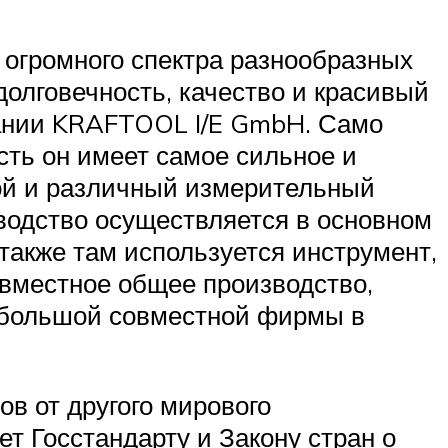
 огромного спектра разнообразных
долговечность, качество и красивый
мании KRAFTOOL I/E GmbH. Само
сть он имеет самое сильное и
ной и различный измерительный
зводство осуществляется в основном
также там используется инструмент,
овместное общее производство,
й большой совместной фирмы в
ов от другого мирового
ет Госстандарту и Закону стран о