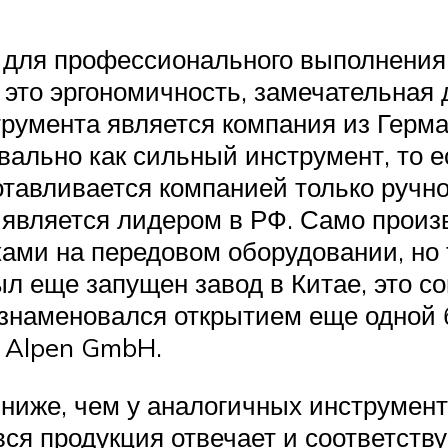
н для профессионального выполнения
я это эргономичность, замечательная 
струмента является компания из Гер
вально как сильный инструмент, то е
готавливается компанией только руч
я является лидером в РФ. Само прои
ами на передовом оборудовании, но 
ыл еще запущен завод в Китае, это с
 ознаменовался открытием еще одно
l Alpen GmbH.
ниже, чем у аналогичных инструмент
вся продукция отвечает и соответству