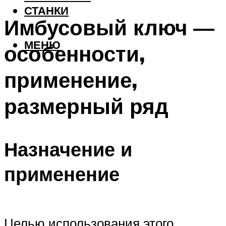
СТАНКИ
Имбусовый ключ —
МЕНЮ
особенности,
применение,
размерный ряд
Назначение и
применение
Целью использования этого