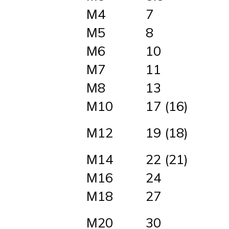
М4
7
М5
8
М6
10
М7
11
М8
13
М10
17 (16)
М12
19 (18)
М14
22 (21)
М16
24
М18
27
М20
30