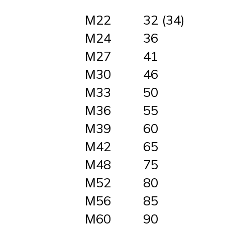
М22
32 (34)
М24
36
М27
41
М30
46
М33
50
М36
55
М39
60
М42
65
М48
75
М52
80
М56
85
М60
90