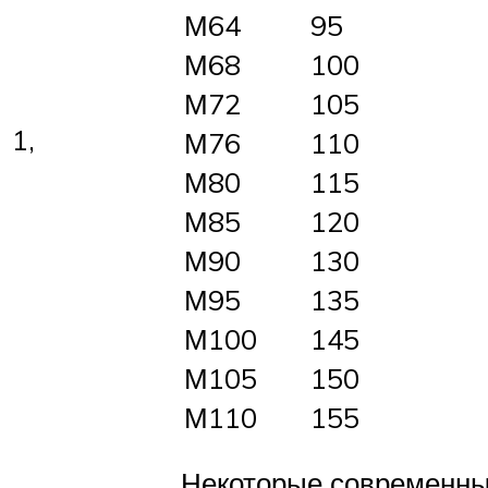
М64
95
М68
100
М72
105
1,
М76
110
М80
115
М85
120
М90
130
М95
135
М100
145
М105
150
М110
155
Некоторые современны