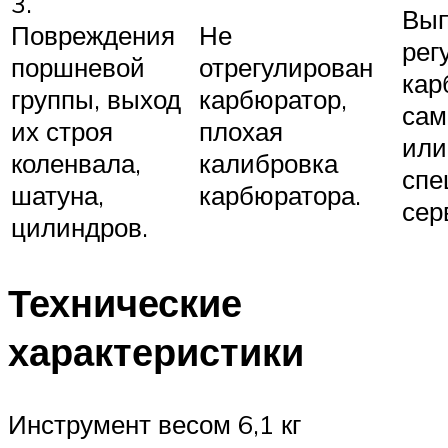
3.
Вып
Повреждения
Не
рег
поршневой
отрегулирован
кар
группы, выход
карбюратор,
сам
их строя
плохая
или
коленвала,
калибровка
спе
шатуна,
карбюратора.
сер
цилиндров.
Технические
характеристики
Инструмент весом 6,1 кг