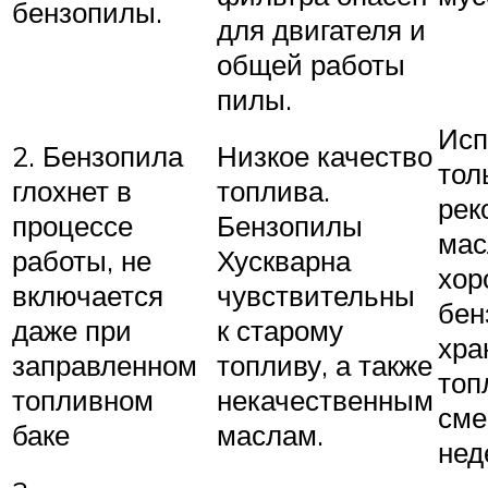
бензопилы.
для двигателя и
общей работы
пилы.
Исп
2. Бензопила
Низкое качество
тол
глохнет в
топлива.
рек
процессе
Бензопилы
мас
работы, не
Хускварна
хор
включается
чувствительны
бен
даже при
к старому
хра
заправленном
топливу, а также
топ
топливном
некачественным
сме
баке
маслам.
нед