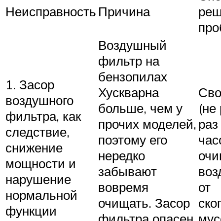
Неисправность
Причина
реш
про
Воздушный
фильтр на
бензопилах
1. Засор
Хускварна
Сво
воздушного
больше, чем у
(не
фильтра, как
прочих моделей,
раз
следствие,
поэтому его
час
снижение
нередко
очи
мощности и
забывают
воз
нарушение
вовремя
от
нормальной
очищать. Засор
ско
функции
фильтра опасен
мус