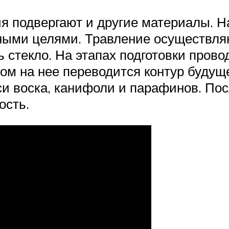
я подвергают и другие материалы. Н
ными целями. Травление осуществляю
 стекло. На этапах подготовки пров
том на нее переводится контур буду
си воска, канифоли и парафинов. По
ость.