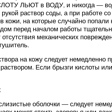
ЛОТУ ЛЬЮТ в ВОДУ, и никогда — вод
д рукой раствор соды, а при работе 
в кожи, на которые случайно попали 
одом перед началом работы тщательн
 отсутствия механических поврежден
тушитель.
створа на кожу следует немедленно 
аствором. Если брызги кислоты или
к
 слизистые оболочки — следует неме
аях может стоить здоровья или даже