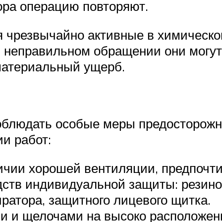
зора операцию повторяют.
я чрезвычайно активные в химическ
и неправильном обращении они могу
материальный ущерб.
облюдать особые меры предосторожн
и работ:
личии хорошей вентиляции, предпочт
ств индивидуальной защиты: резинов
ратора, защитного лицевого щитка.
ми и щелочами на высоко расположе