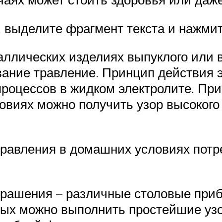
 выделите фрагмент текста и нажмите
аллических изделиях выпуклого или 
вание травление. Принцип действия э
процессов в жидком электролите. Пр
овиях можно получить узор высоког
равления в домашних условиях пот
крашения – различные столовые при
рых можно выполнить простейшие уз