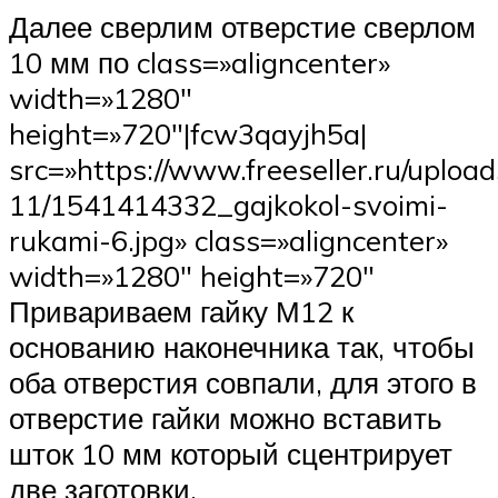
Далее сверлим отверстие сверлом
10 мм по class=»aligncenter»
width=»1280″
height=»720″|fcw3qayjh5a|
src=»https://www.freeseller.ru/uploa
11/1541414332_gajkokol-svoimi-
rukami-6.jpg» class=»aligncenter»
width=»1280″ height=»720″
Привариваем гайку М12 к
основанию наконечника так, чтобы
оба отверстия совпали, для этого в
отверстие гайки можно вставить
шток 10 мм который сцентрирует
две заготовки.