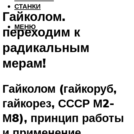
СТАНКИ
Гайколом.
МЕНЮ
переходим к
радикальным
мерам!
Гайколом (гайкоруб,
гайкорез, СССР М2-
М8), принцип работы
и применение.