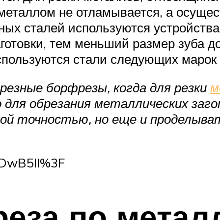
металлом не отламывается, а осущест
чных сталей используются устройств
готовки, тем меньший размер зуба д
спользуются стали следующих марок
резные борфрезы, когда для резки
м
 для обрезания металлических заго
й точностью, но еще и проделыват
YDwB5II%3F
еза по металл