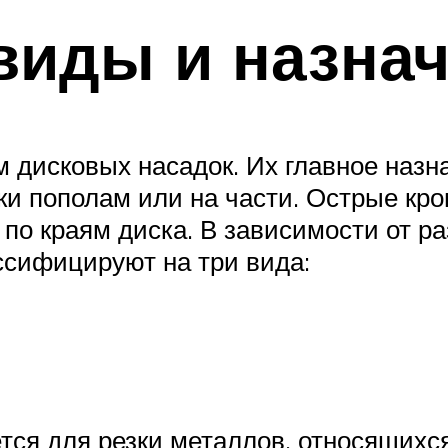
виды и назна
 дисковых насадок. Их главное назн
ки пополам или на части. Острые кр
 по краям диска. В зависимости от р
ссифицируют на три вида:
я для резки металлов, относящихся к