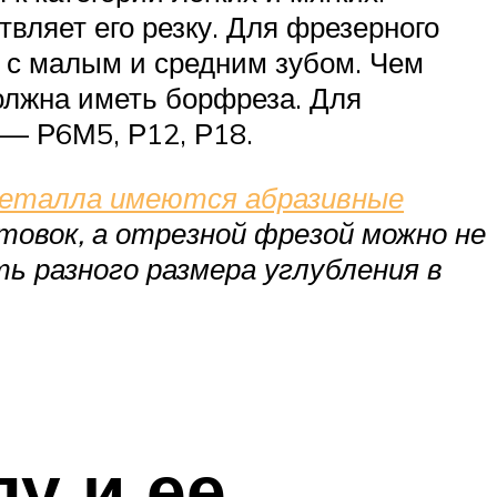
вляет его резку. Для фрезерного
а с малым и средним зубом. Чем
олжна иметь борфреза. Для
 — Р6М5, Р12, Р18.
еталла имеются абразивные
товок, а отрезной фрезой можно не
ь разного размера углубления в
у и ее