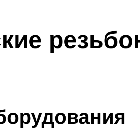
ские резьбо
борудования