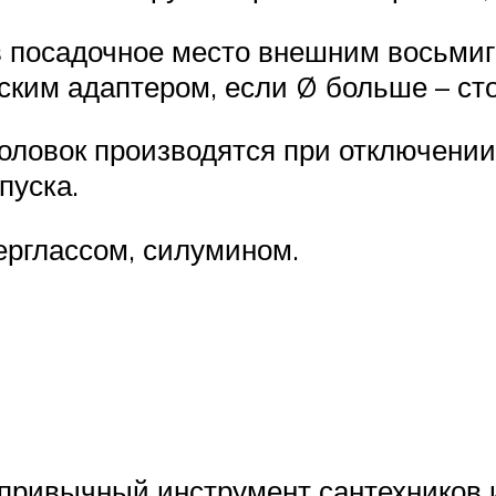
в посадочное место внешним восьмиг
еским адаптером, если Ø больше – с
оловок производятся при отключении
пуска.
ерглассом, силумином.
 привычный инструмент сантехников