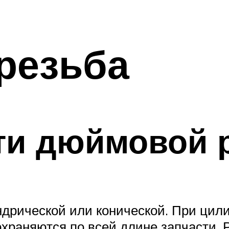
резьба
ти дюймовой 
дрической или конической. При цил
охраняются по всей длине запчасти. 