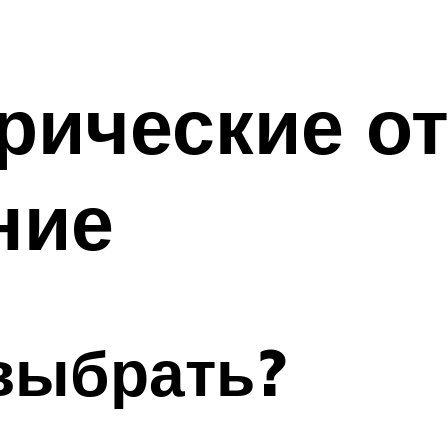
ические от
ние
выбрать?