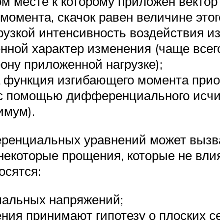
ом месте к которому приложен вектор
момента, скачок равен величине этог
рузкой интенсивность воздействия и
нной характер изменения (чаще всег
ону приложенной нагрузке);
а функция изгибающего момента прио
с помощью дифференциального исчи
имум).
ренциальных уравнений может вызва
некоторые прощения, которые не вли
осятся:
мальных напряжений;
ения принимают гипотезу о плоских с