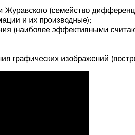
 Журавского (семейство дифферен
ации и их производные);
ия (наиболее эффективными считаю
ия графических изображений (постр