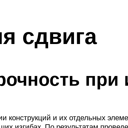
я сдвига
рочность при 
ии конструкций и их отдельных элем
щих изгибах. По результатам провед