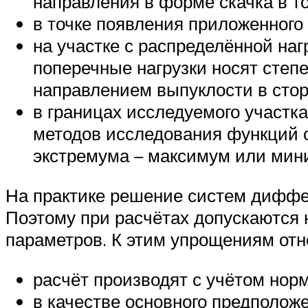
направления в форме скачка в т
в точке появления приложенного 
на участке с распределённой наг
поперечные нагрузки носят степе
направлением выпуклости в стор
в границах исследуемого участк
методов исследования функций 
экстремума – максимум или мин
На практике решение систем диффе
Поэтому при расчётах допускаются 
параметров. К этим упрощениям отн
расчёт производят с учётом нор
в качестве основного предполож