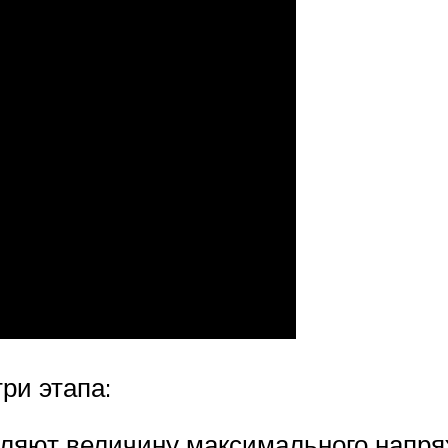
ри этапа:
ляют величину максимального напря