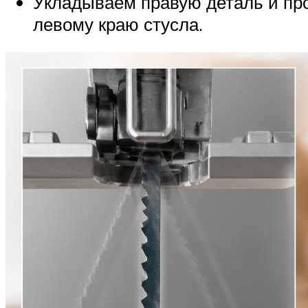
Укладываем правую деталь и про
левому краю стусла.