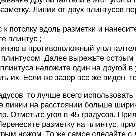
разметку. Линии от двух плинтусов п
к потолку вдоль разметки и нанесите
е плинтус ;
инию в противоположный угол галтели
м плинтусом. Далее вырежьте острым 
плинтуса наложите один на другой в 
ть их. Если же зазор все же виден, т
радусов, то лучше всего использовать
е линии на расстоянии больше ширин
. Отметьте угол в 45 градусов. Прил
еренесите разметку на плинтус, при
трым ножом. То же самое сделайте с 