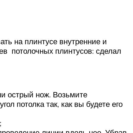
ать на плинтусе внутренние и
аев потолочных плинтусов: сделал
ли острый нож. Возьмите
гол потолка так, как вы будете его
;
проведение линии вдоль нее. Убрав