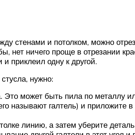
ду стенами и потолком, можно отрез
бы, нет ничего проще в отрезании кр
и и приклеил одну к другой.
стусла, нужно:
а. Это может быть пила по металлу и
о называют галтель) и приложите в у
толке линию, а затем уберите деталь
вание другой галтели в этот угол и 