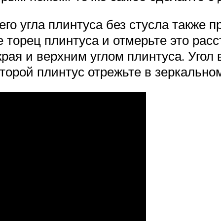
о угла плинтуса без стусла также пр
торец плинтуса и отмерьте это расст
рая и верхним углом плинтуса. Угол 
Второй плинтус отрежьте в зеркально