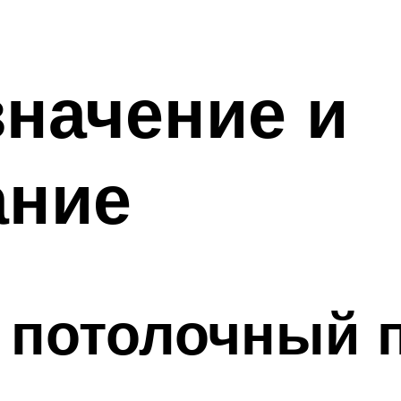
значение и
ание
 потолочный 