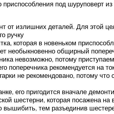
 приспособления под шуруповерт из 
т от излишних деталей. Для этой це
го ручку
тка, которая в новеньком приспособл
еет необыкновенно общирный попереч
чника невозможно, потому приступаем
го поперечника рекомендуется на ток
гарки не рекомендовано, потому что
анке, его пригодится вначале демонт
ской шестерни, которая посажена на 
 вышибить, тем разъединив шестере