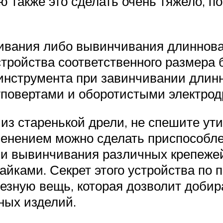
 также это сделать очень тяжело, по
чивания либо вывинчивания длиннова
тройства соответственного размера б
инструмента при завинчивании длин
повертами и оборотистыми электрод
т из старенькой дрели, не спешите у
менением можно сделать приспособле
 и вывинчивания различных крепежей
йками. Секрет этого устройства по по
лезную вещь, которая дозволит добир
ых изделий.