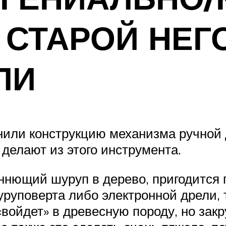
з СТАРОЙ НЕ
ЛИ
нили конструкцию механизма ручной д
о делают из этого инструмента.
ннющий шуруп в дерево, пригодится 
руповерта либо электронной дрели, т
«войдет» в древесную породу, но зак