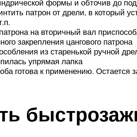
линдрической формы и обточив до по
интить патрон от дрели, в который у
.п.
 патрона на вторичный вал приспособ
ного закрепления цангового патрона
особления из старенькой ручной дре
репилась упрямая лапка
оба готова к применению. Остается з
ить быстрозаж