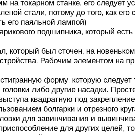
м на токарном станке, его следует у
леной стали, потому до того, как его
ть его паяльной лампой)
икового подшипника, который есть 
ал, который был сточен, на новенько
устройства. Рабочим элементом на пр
тигранную форму, которую следует т
 головки либо другие насадки. Прос
ыступа квадратную под закрепление
льзованием болгарки и отрезного кру
оловки для завинчивания и вывинчи
риспособление для других целей, то