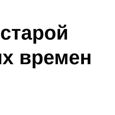
 старой
их времен