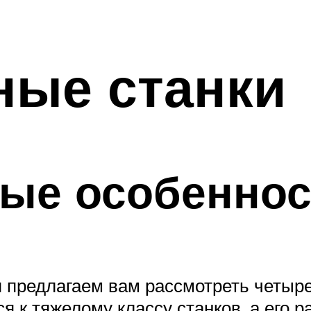
ные станки
ные особеннос
 предлагаем вам рассмотреть четыре
я к тяжелому классу станков, а его р