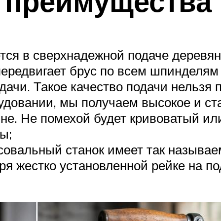
 преимущества
ся в сверхнадежной подаче деревянн
 передвигает брус по всем шпинделя
дачи. Такое качество подачи нельзя
рудовании, мы получаем высокое и ст
ине. Не помехой будет кривоватый ил
ы;
совальный станок имеет так называе
аря жестко установленной рейке на п