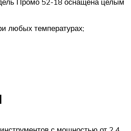
одель Промо 52-18 оснащена целым
ри любых температурах;
ы
инструментов с мощностью от 2,4