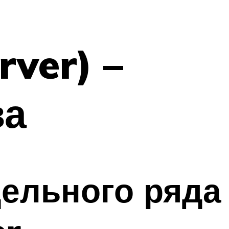
ver) –
ва
ельного ряда