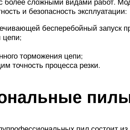
с более сложными видами работ. М
ость и безопасность эксплуатации:
спечивающей бесперебойный запуск п
 цепи;
нного торможения цепи;
м точность процесса резки.
ональные пил
лупрофессиональных пил состоит из 