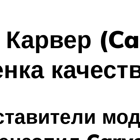
Карвер (Car
енка качест
ставители мод