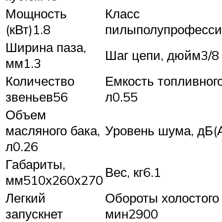
Мощность
Класс
(кВт)1.8
пилыполупрофесси
Ширина паза,
Шаг цепи, дюйм3/8 
мм1.3
Количество
Емкость топливного
звеньев56
л0.55
Объем
масляного бака,
Уровень шума, дБ(
л0.26
Габариты,
Вес, кг6.1
мм510х260х270
Легкий
Обороты холостого 
запускнет
мин2900