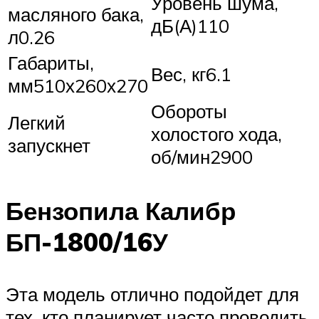
Уровень шума,
масляного бака,
дБ(А)110
л0.26
Габариты,
Вес, кг6.1
мм510х260х270
Обороты
Легкий
холостого хода,
запускнет
об/мин2900
Бензопила Калибр
БП-1800/16У
Эта модель отлично подойдет для
тех, кто планирует часто проводить