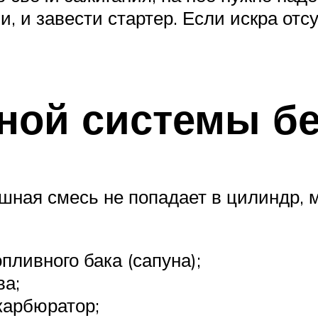
, и завести стартер. Если искра отс
ной системы б
шная смесь не попадает в цилиндр, м
пливного бака (сапуна);
ва;
карбюратор;