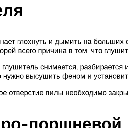
еля
инает глохнуть и дымить на больших 
орей всего причина в том, что глуши
, глушитель снимается, разбирается
го нужно высушить феном и установит
ное отверстие пилы необходимо закры
дро-поршневой