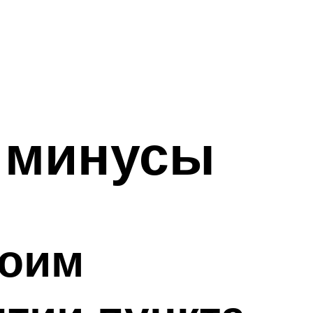
 минусы
воим