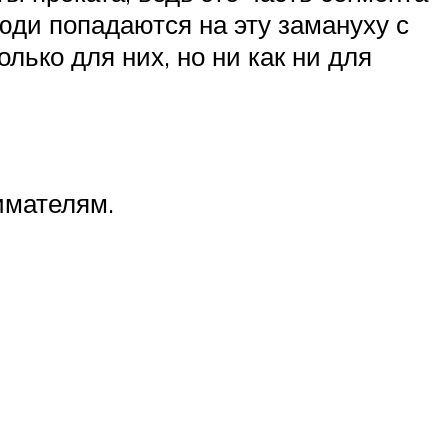
люди попадаются на эту замануху с
лько для них, но ни как ни для
имателям.