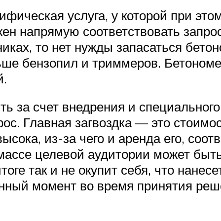
фическая услуга, у которой при этом
жен напрямую соответствовать запро
дниках, то нет нужды запасаться бет
ьше бензопил и триммеров. Бетономе
й.
ь за счет внедрения и специальног
прос. Главная загвоздка — это стоим
сока, из-за чего и аренда его, соот
массе целевой аудитории может быть 
тоге так и не окупит себя, что нане
анный момент во время принятия ре