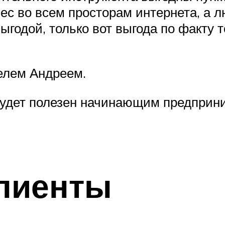
знес во всем просторам интернета, а 
одой, только вот выгода по факту то
елем Андреем.
удет полезен начинающим предприн
клиенты