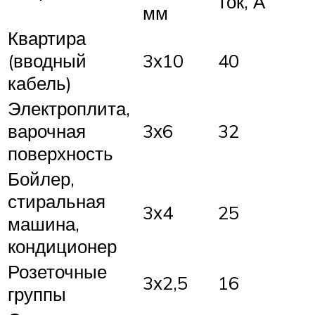
ток, А
мм
Квартира
(вводный
3х10
40
кабель)
Электроплита,
варочная
3х6
32
поверхность
Бойлер,
стиральная
3х4
25
машина,
кондиционер
Розеточные
3х2,5
16
группы