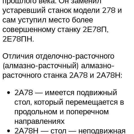
прошлого века. Он заменил
устаревший станок модели 278 и
сам уступил место более
совершенному станку 2Е78П,
2Е78ПН.
Отличия отделочно-расточного
(алмазно-расточный) алмазно-
расточного станка 2А78 и 2А78Н:
2А78 — имеется подвижный
стол, который перемещается в
продольном и поперечном
направлениях
2А78Н — стол — неподвижная